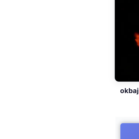
okbajee