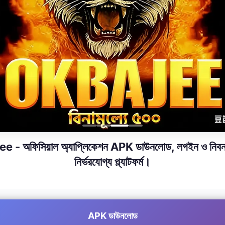
 - অফিসিয়াল অ্যাপ্লিকেশন APK ডাউনলোড, লগইন ও নিবন
নির্ভরযোগ্য প্ল্যাটফর্ম।
APK ডাউনলোড