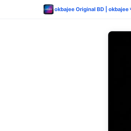
okbajee Original BD | okbajee ব