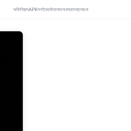
অফিসিয়াল
APK
লগইন
ডাউনলোড
অবস্থান
আলোচনা