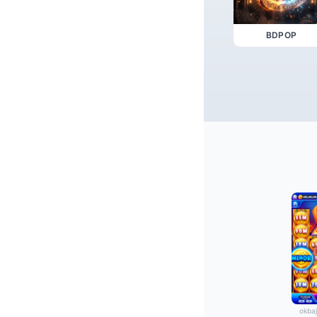
BDPOP
okbaj